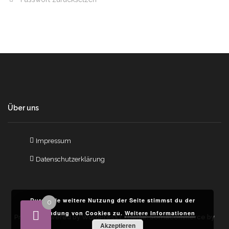
Über uns
Impressum
Datenschutzerklärung
Durch die weitere Nutzung der Seite stimmst du der
0
Verwendung von Cookies zu.
Weitere Informationen
Proudly powered by WordPress
| Theme: SornaCommerce by
Akzeptieren